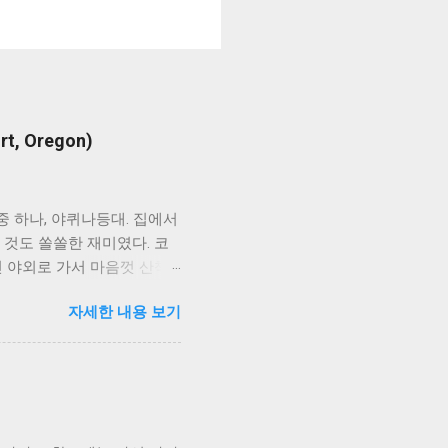
, Oregon)
지 중 하나, 야퀴나등대. 집에서
보는 것도 쏠쏠한 재미였다. 코
인 야외로 가서 마음껏 산책
나 기간에는 관리가 잘 되지
자세한 내용 보기
차 한대당 7달러의 입장료가
립공원 패스를 이용하여 입
입에는 차를 주차할 수 있는
erpretation Center인
조 시간과 함께 간단한 안내
간이 있다는 것 만으로도 감