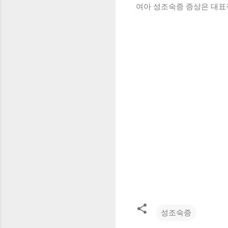
여아 성조숙증 증상은 대표적
성조숙증