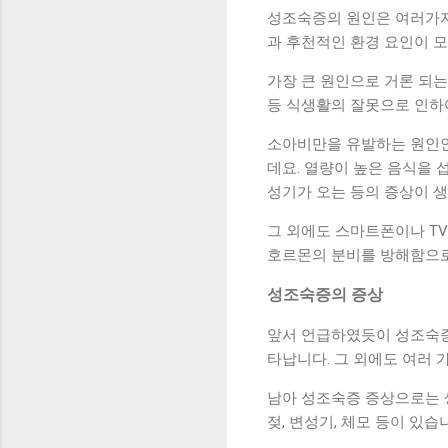
성조숙증의 원인은 여러가지로
과 후천적인 환경 요인이 모
가장 큰 원인으로 거론 되
등 식생활의 잘못으로 인하
소아비만을 유발하는 원인인
데요. 열량이 높은 음식을
성기가 오는 등의 증상이 생
그 외에도 스마트폰이나 TV
호르몬의 분비를 방해함으로
성조숙증의 증상
앞서 언급하였듯이 성조숙증
타납니다. 그 외에도 여러 
남아 성조숙증 증상으로는 생
젖, 변성기, 체모 등이 있습