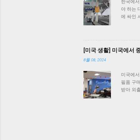
한국에서 
사하고 즐
야 하는 
올라가다 
에 싸인 
차가 만들
거 아니냐
작은 게와
공항은 
치하는것
세점은 
관찰하는
항을 본 
고 하더라
[미국 생활] 미국에서
른 물건을
8월 08, 2024
을 더 늘
해야 하는
미국에서 
있었을 뿐
필품 구매
에서 잠시
받아 외출
쓰며 비교
음날 바로
없을 것이
해도 '당
다시 하
생각이긴 
했다. 비
지역은 아
었다. 지
론적으로
던 한국