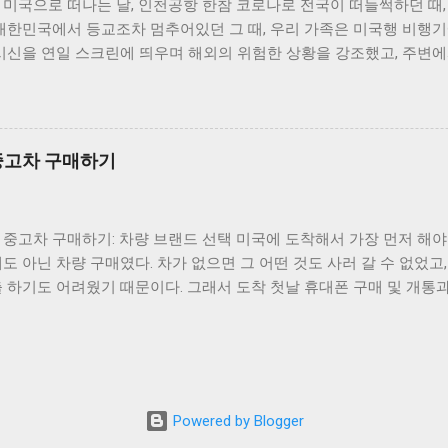
미국으로 떠나는 날, 인천공항 한참 코로나로 전국이 떠들썩하던 때,
거웠다. 야퀴나헤드 등대 가는길의 예거트 비치(Agate Beach) 주
대한민국에서 등교조차 멈추어있던 그 때, 우리 가족은 미국행 비행기
보면 비치로 내려갈 수 있는 나무 계단이 보인다. 이 계단을 밟고 
시신을 연일 스크린에 띄우며 해외의 위험한 상황을 강조했고, 주변에
어 낸 멋진 웅덩이(tide pool)들이 있다. 보라색의 성게와 초록색
는 걱정을 했지만, 안 갈 수 없었던 우리 가족은 어쟀든 출국길에 
 소라게, 물고기들이 헤엄쳐다니는 것을 언제나 볼 수 있다. 표지판
그 어느때보다도 한산했다. 코로나 시즌의 인천공항 면세점 코로나가 
은 괜찮지만, 쓰다듬는 것 이상의 충격을 주지마라는 안내문이 붙어있
코로나로 해외여행객이 급감하여 개미새끼 한마리 찾을 수 없었다. 살
건 괜찮지만, 반드시 원래 있던 자리에 그대로 돌려놓아야 한다는 주
일이 있었던가. 면세점도, 터미널을 이동하는 트램(셔틀)도, 어디에도
도 해양생물에게는 크게 영향을 줄 수 있으므로 웅덩이조...
 중고차 구매하기
 구입 하지 않았다. 그렇지 않아도 아이 둘과 큰 캐리어를 들고 이동
리고 싶지 않았다. 텅 빈 인천공항 칼라운지(KAL LOUNGE) 이럴 때 인
데, 하고 칼라운지로 갔지만 그곳에는 음식도, 사람도 없었다. 다만 
중고차 구매하기: 차량 브랜드 선택 미국에 도착해서 가장 먼저 해야 
. 하지만 장시간 비행을 해야 하는 우리 가족은 앉아 쉴 수 있는 공
도 아닌 차량 구매였다. 차가 없으면 그 어떤 것도 사러 갈 수 없었고
 시간을 보냈다. 시애틀 국제공항에서의 환승 아무도 타지 않은 비행
 하기도 어려웠기 때문이다. 그래서 도착 첫날 휴대폰 구매 및 개통
적 편하게 미국까지 비행했다. 아마 이렇게 편한 이코노미 좌석은 내
 차량을 구매 했다. 도착 다음날 차를 고르고 구매한 것이니 꽤 빠른 
다. 텅텅 빈 비행기에서 누웠다, 일어났다, 다시 누웠다를 반복하며
연히 한국차를 타야지' 라고 생각 하고 있었는데, 현지 한국분들께 이 
기 힘든 경험이 아닐까. 시애틀 국제공항에서 국내선으로 환승하기 위
한데...' 라며 말 끝을 흐렸다. 잔고장이 많고 팔때 처분이 어렵다는 
행기에서 본 시애틀 lake tapps (텝스 호) 비행기에서 기괴하게 생긴
주 작은 도시라 한국차 딜러가 없는것도 한가지 이유였다. 없는데 어떻
금 구글맵과 비교하며 확인 해 보니 시애틀 아래, 한인들이 많이 ...
 차량의 내구성에 대한 의구심은 끝내 확인하지 못했지만, 우리 가족
Powered by Blogger
차량의 엔진 고장을 목격할 수는 있었다. 달리던 도중에 차가 서버렸