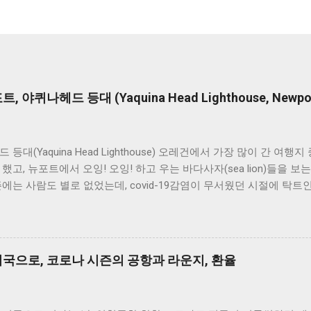
야퀴나헤드 등대 (Yaquina Head Lighthouse, Newport
등대(Yaquina Head Lighthouse) 오레건에서 가장 많이 간 여행
했고, 뉴포트에서 오잉! 오잉! 하고 우는 바다사자(sea ​​lion)들을 
에는 사람도 별로 없었는데, covid-19감염이 무서웠던 시절에 탁트
다 생물도 구경할 수 있는 곳이 바로 뉴포트와 야퀴나 등대였다. 코로
지 입장료가 없었고, 언제부터인가 다시 입장료 징수를 시작했는데 
 야퀴나헤드 등대는 국립공원이 아니지만, 국립공원 패스가 있으면 국
혜택을 받을 수 있다. 야퀴나헤드 등대 안내센터 야퀴나헤드 등대 초
미국으로, 코로나 시즌의 공항과 라운지, 환율
과 함께 안내센터가 있다. 구글맵에 나오는 공식 명칭은 Yaquina Head Int
나 기간동안에는 화장실만 개방되어 있었다. 앞에는 그날의 만조, 간
. 그래도 그 시절에는 누군가와의 접촉 없이 자유롭게 뛸 수 있는 공